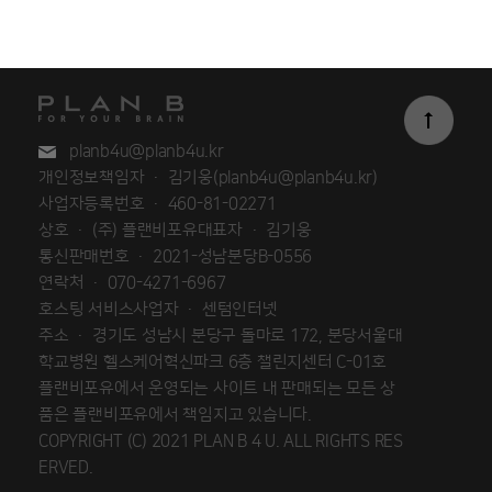
top
planb4u@planb4u.kr
개인정보책임자 · 김기웅(planb4u@planb4u.kr)
사업자등록번호 · 460-81-02271
상호 · (주) 플랜비포유
대표자 · 김기웅
통신판매번호 · 2021-성남분당B-0556
연락처 · 070-4271-6967
호스팅 서비스사업자 · 센텀인터넷
주소 · 경기도 성남시 분당구 돌마로 172, 분당서울대
학교병원 헬스케어혁신파크 6층 챌린지센터 C-01호
플랜비포유에서 운영되는 사이트 내 판매되는 모든 상
품은 플랜비포유에서 책임지고 있습니다.
COPYRIGHT (C) 2021 PLAN B 4 U. ALL RIGHTS RES
ERVED.