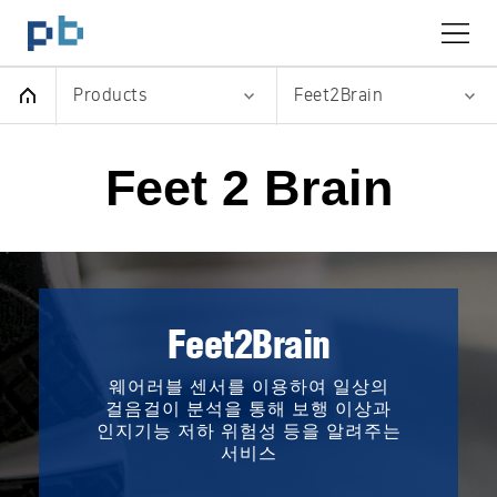
Skip To Header
Skip To Content
Skip To Footer
플랜비 로고
Products
Feet2Brain
Feet 2 Brain
Feet2Brain
웨어러블 센서를 이용하여 일상의
걸음걸이 분석을 통해
보행 이상과
인지기능 저하 위험성 등을 알려주는
서비스