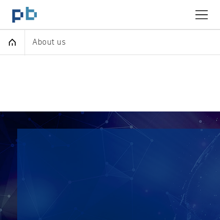
Skip To Header
Skip To Content
Skip To Footer
플랜비 로고
About us