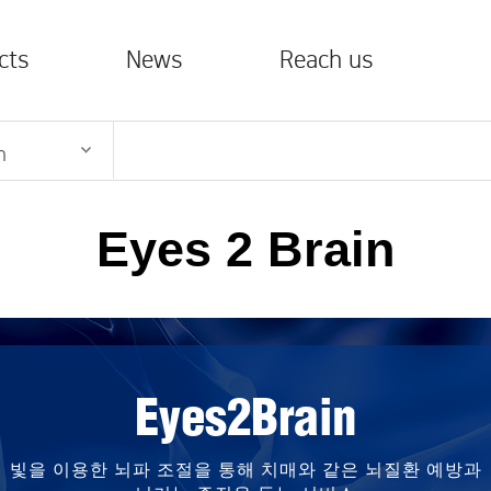
전체메뉴
cts
News
Reach us
n
rt4U
Announcements
Contact
History
People
Part
Certifications
Brain
Press Releases
Q&A
Eyes 2 Brain
rain
Media Coverage
FAQ
U
Finger2Brain
Feet2Brain
Eyes
rain
Publications
User Guide
Eyes2Brain
nts
Press Releases
Media Coverage
Publi
빛을 이용한 뇌파 조절을 통해 치매와 같은 뇌질환 예방과