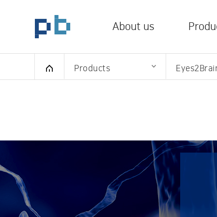
Skip To Header
Skip To Content
Skip To Footer
플랜비 로고
About us
Produ
Products
Eyes2Brai
Vision
ReadSma
Vision
About us
IP & Patents
History
Finger2
People
Feet2B
Products
ReadSmart4
Partners
Eyes2B
IP & Patents
News
Announceme
Certifications