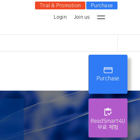
Trial & Promotion
Purchase
Login
Join us
사이트맵 닫기
ners
Purchase
2Brain
cations
ReadSmart4U
무료 체험