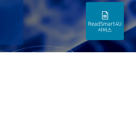
 Guide
ReadSmart4U
서비스