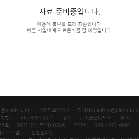
자료 준비중입니다.
이용에 불편을 드려 죄송합니다.
빠른 시일내에 자료준비를 할 예정입니다.
u@planb4u.kr
개인정보책임자 · 김기웅(planb4u@planb4u.kr
번호 · 460-81-02271
상호 · (주) 플랜비포유
대표자 ·
호 · 2021-성남분당B-0556
연락처 · 070-4271-6967
서비스사업자 · 센텀인터넷